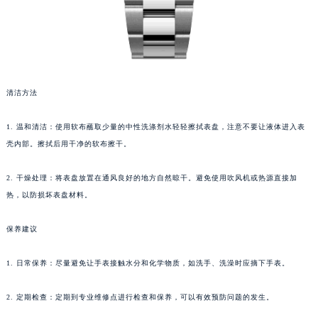
清洁方法
1. 温和清洁：使用软布蘸取少量的中性洗涤剂水轻轻擦拭表盘，注意不要让液体进入表
壳内部。擦拭后用干净的软布擦干。
2. 干燥处理：将表盘放置在通风良好的地方自然晾干。避免使用吹风机或热源直接加
热，以防损坏表盘材料。
保养建议
1. 日常保养：尽量避免让手表接触水分和化学物质，如洗手、洗澡时应摘下手表。
2. 定期检查：定期到专业维修点进行检查和保养，可以有效预防问题的发生。