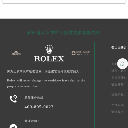
轻轻滑动下方栏目探索更多精彩内容
劳力士售后

走时维修价
进灰、
起雾
劳力士从来没有改变世界，而是把它留给佩戴它的人。
划痕维修价
Rolex will never change the world.we leave that to the
磕碰摔坏
people who wear them.
保养价格、

总部服务热线
个性定制、
400-805-0023
调试校准
营业时间：
