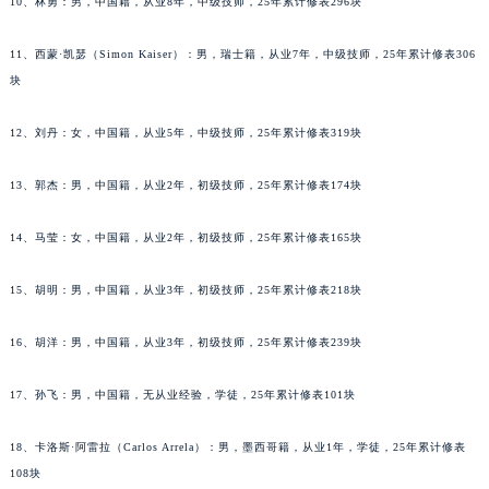
10、林勇：男，中国籍，从业8年，中级技师，25年累计修表296块
11、西蒙·凯瑟（Simon Kaiser）：男，瑞士籍，从业7年，中级技师，25年累计修表306
块
12、刘丹：女，中国籍，从业5年，中级技师，25年累计修表319块
13、郭杰：男，中国籍，从业2年，初级技师，25年累计修表174块
14、马莹：女，中国籍，从业2年，初级技师，25年累计修表165块
15、胡明：男，中国籍，从业3年，初级技师，25年累计修表218块
16、胡洋：男，中国籍，从业3年，初级技师，25年累计修表239块
17、孙飞：男，中国籍，无从业经验，学徒，25年累计修表101块
18、卡洛斯·阿雷拉（Carlos Arrela）：男，墨西哥籍，从业1年，学徒，25年累计修表
108块