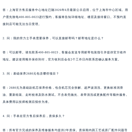
答：上海官方售后服务中心地址已随2026年6月最新公示启用，位于上海市中心区域。用
户需先致电400-805-0023进行预约，客服将告知详细地址、楼层及接待窗口。不预约直
接到店可能无法当日受理。
2. 问：我的劳力士手表需要保养，可以直接邮寄吗？邮寄地址是什么？
答：可以邮寄。请先联系400-805-0023，客服会发送专用邮寄包装指引并提供官方收件
地址。建议使用顺丰保价到付，官方收到后会在2个工作日内联系您确认服务方案。
3. 问：基础保养2680元包含哪些项目？
答：2680元为基础款机芯保养价格，包含机芯完全拆解、超声波清洗、更换标准润滑
油、重新组装、走时校准及防水测试。不含表壳抛光、表带清洗或更换配件等额外服务。
具体费用以技师检测后报价为准。
4. 问：手表在官方售后保养后，质保多久？
答：所有官方完成的保养及维修服务均提供2年质保。质保期内因工艺或原厂配件问题导