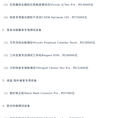
（5）石英腕表全频段石英精度测试仪Witschi Q-Test Pro，约140000元
（6）钟表专用激光摆轮干涉仪CSEM Optimum 150，约750000元
2、复杂功能腕表专项调试设备
（1）万年历综合检测仪Witschi Perpetual Calendar Tester，约238000元
（2）三问音簧专业调试工作站Bergeon 8200，约186000元
（3）计时码表专项检测仪Vibrograf Chrono Test Pro，约152000元
3、表盘/指针修复专用设备
（1）指针矫正机Watch Hand Corrector Pro，约37000元
4、防水性能测试设备