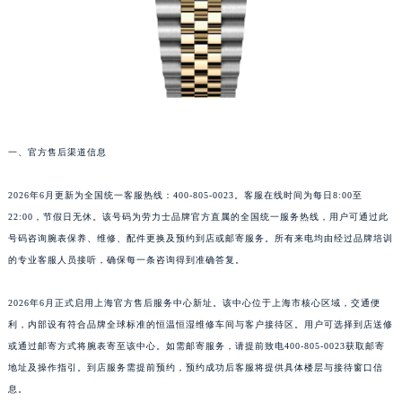
一、官方售后渠道信息
2026年6月更新为全国统一客服热线：400-805-0023。客服在线时间为每日8:00至
22:00，节假日无休。该号码为劳力士品牌官方直属的全国统一服务热线，用户可通过此
号码咨询腕表保养、维修、配件更换及预约到店或邮寄服务。所有来电均由经过品牌培训
的专业客服人员接听，确保每一条咨询得到准确答复。
2026年6月正式启用上海官方售后服务中心新址。该中心位于上海市核心区域，交通便
利，内部设有符合品牌全球标准的恒温恒湿维修车间与客户接待区。用户可选择到店送修
或通过邮寄方式将腕表寄至该中心。如需邮寄服务，请提前致电400-805-0023获取邮寄
地址及操作指引。到店服务需提前预约，预约成功后客服将提供具体楼层与接待窗口信
息。