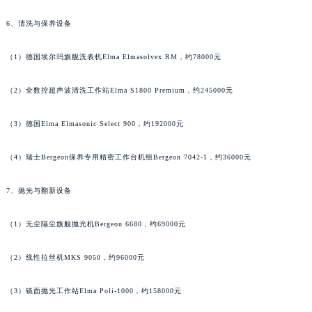
6、清洗与保养设备
（1）德国埃尔玛旗舰洗表机Elma Elmasolvex RM，约78000元
（2）全数控超声波清洗工作站Elma S1800 Premium，约245000元
（3）德国Elma Elmasonic Select 900，约192000元
（4）瑞士Bergeon保养专用精密工作台机组Bergeon 7042-1，约36000元
7、抛光与翻新设备
（1）无尘隔尘旗舰抛光机Bergeon 6680，约69000元
（2）线性拉丝机MKS 9050，约96000元
（3）镜面抛光工作站Elma Poli-1000，约158000元