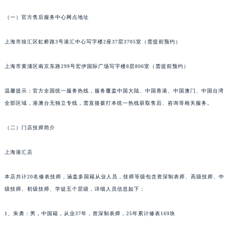
（一）官方售后服务中心网点地址
上海市徐汇区虹桥路3号港汇中心写字楼2座37层3705室（需提前预约）
上海市黄浦区南京东路299号宏伊国际广场写字楼8层806室（需提前预约）
温馨提示：官方全国统一服务热线，服务覆盖中国大陆、中国香港、中国澳门、中国台湾
全部区域，港澳台无独立专线，需直接拨打本统一热线获取售后、咨询等相关服务。
（二）门店技师简介
上海港汇店
本店共计20名修表技师，涵盖多国籍从业人员，技师等级包含资深制表师、高级技师、中
级技师、初级技师、学徒五个层级，详细人员信息如下：
1、朱勇：男，中国籍，从业37年，资深制表师，25年累计修表169块