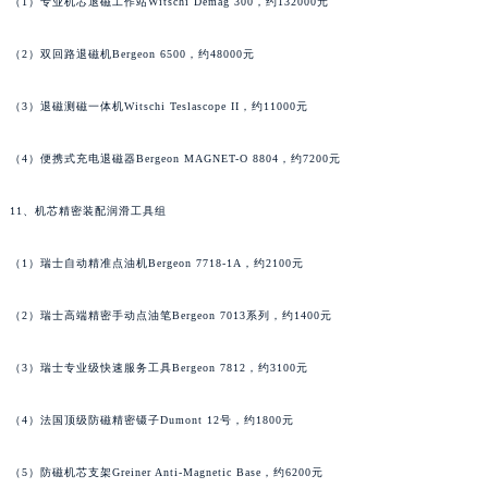
（1）专业机芯退磁工作站Witschi Demag 300，约132000元
（2）双回路退磁机Bergeon 6500，约48000元
（3）退磁测磁一体机Witschi Teslascope II，约11000元
（4）便携式充电退磁器Bergeon MAGNET-O 8804，约7200元
11、机芯精密装配润滑工具组
（1）瑞士自动精准点油机Bergeon 7718-1A，约2100元
（2）瑞士高端精密手动点油笔Bergeon 7013系列，约1400元
（3）瑞士专业级快速服务工具Bergeon 7812，约3100元
（4）法国顶级防磁精密镊子Dumont 12号，约1800元
（5）防磁机芯支架Greiner Anti-Magnetic Base，约6200元