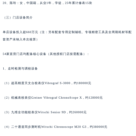
20、陈玲：女，中国籍，从业1年，学徒，25年累计修表15块
（三）门店设备简介
单店设备投入超660万元（注：另有配套专用定制辅机、专项精密工具及全周期耗材等配
套资产未纳入本次核算）
54家直营门店均配备核心设备（其他授权门店按需配备）：
1、走时检测与调校设备
（1）超高精度天文台校表仪Vibrograf S-3000，约180000元
（2）机械表校表仪Greiner Vibrograf ChronoScope X，约128000元
（3）九维全功能校表仪Witschi Senior 9D，约260000元
（4）二十通道同步测时机Witschi Chronoscope M20 G3，约380000元