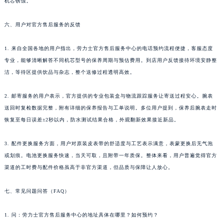
机芯锈蚀。
六、用户对官方售后服务的反馈
1. 来自全国各地的用户指出，劳力士官方售后服务中心的电话预约流程便捷，客服态度
专业，能够清晰解答不同机芯型号的保养周期与预估费用。到店用户反馈接待环境安静整
洁，等待区提供饮品与杂志，整个送修过程透明高效。
2. 邮寄服务的用户表示，官方提供的专业包装盒与物流跟踪服务让寄送过程安心。腕表
送回时复检数据完整，附有详细的保养报告与工单说明。多位用户提到，保养后腕表走时
恢复至每日误差±2秒以内，防水测试结果合格，外观翻新效果接近新品。
3. 配件更换服务方面，用户对原装皮表带的舒适度与工艺表示满意，表蒙更换后无气泡
或划痕。电池更换服务快速，当天可取，且附带一年质保。整体来看，用户普遍觉得官方
渠道的工时费与配件价格虽高于非官方渠道，但品质与保障让人放心。
七、常见问题问答（FAQ）
1. 问：劳力士官方售后服务中心的地址具体在哪里？如何预约？