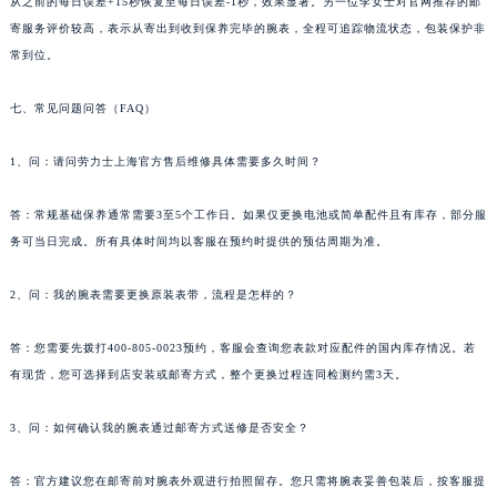
从之前的每日误差+15秒恢复至每日误差-1秒，效果显著。另一位李女士对官网推荐的邮
寄服务评价较高，表示从寄出到收到保养完毕的腕表，全程可追踪物流状态，包装保护非
常到位。
七、常见问题问答（FAQ）
1、问：请问劳力士上海官方售后维修具体需要多久时间？
答：常规基础保养通常需要3至5个工作日。如果仅更换电池或简单配件且有库存，部分服
务可当日完成。所有具体时间均以客服在预约时提供的预估周期为准。
2、问：我的腕表需要更换原装表带，流程是怎样的？
答：您需要先拨打400-805-0023预约，客服会查询您表款对应配件的国内库存情况。若
有现货，您可选择到店安装或邮寄方式，整个更换过程连同检测约需3天。
3、问：如何确认我的腕表通过邮寄方式送修是否安全？
答：官方建议您在邮寄前对腕表外观进行拍照留存。您只需将腕表妥善包装后，按客服提