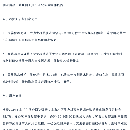
润滑油品，避免因工具不匹配造成零件损伤。
五、养护知识与日常使用
1、推荐保养周期：劳力士机械腕表建议每2至3年进行一次常规洗油保养。这个周期基于
机芯润滑油的自然挥发与氧化周期设定。
2、佩戴与存放规范：避免将腕表置于强磁场环境（如音响、磁铁旁），以免影响走时。
存放时建议使用专用表盒或摇表器，保持机芯运行状态。
3、日常防水维护：即使标注防水100米，也需每年检测防水性能。请勿在水中操作表冠
或计时按钮，接触海水后务必用淡水冲洗并擦干。
六、用户好评
根据2026年上半年服务回访数据，上海地区用户对官方售后体验的整体满意度维持在
98.7%。多位客户在反馈中提到，通过400-805-0023热线预约后，客服人员能清晰告知需
要携带的凭证与具体到店流程。一位张姓用户表示，其腕表进行基础保养后，走时精准度