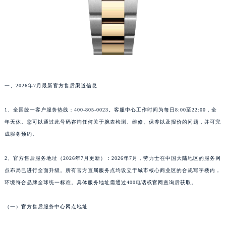
一、2026年7月最新官方售后渠道信息
1、全国统一客户服务热线：400-805-0023。客服中心工作时间为每日8:00至22:00，全
年无休。您可以通过此号码咨询任何关于腕表检测、维修、保养以及报价的问题，并可完
成服务预约。
2、官方售后服务地址（2026年7月更新）：2026年7月，劳力士在中国大陆地区的服务网
点布局已进行全面升级。所有官方直属服务点均设立于城市核心商业区的合规写字楼内，
环境符合品牌全球统一标准。具体服务地址需通过400电话或官网查询后获取。
（一）官方售后服务中心网点地址