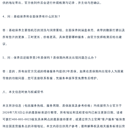
供的地址寄出。官方收到件后会进行外观检测与记录，并主动与您确认。
4、问：基础保养和全面保养有什么区别？
答：基础保养主要指机芯的清洗与润滑重组。全面保养则涵盖表壳、表带的翻新打磨以及
所有垫片的更换，工时更长，价格更高。具体需要哪种服务，由官方技师检测后给出建
议。
5、问：保养后还能享受2年质保吗？质保期内再次出现问题怎么办？
答：是的，所有由官方完成的维修服务均提供2年质保。如果在质保期内出现非人为因素
导致的功能问题，您可直接联系客服，凭服务单据享受免费售后维护。
八、本文信息时效与权威背书
本文所涉信息（包括服务热线、服务周期、质保政策及参考价格）均依据劳力士官方于
2026年7月3日公示的最新标准进行整理。所有地址和流程变动均已标注更新日期。读者
可拨打400-805-0023核实具体网点的最新接待要求，或通过劳力士官网“客户服务”板块查
询全国直营服务点的详细地址。本文内容仅供用户参考，最终解释权及相关服务标准以劳