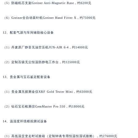
（5）防磁机芯支架Greiner Anti-Magnetic Base，约6200元
（6）Greiner全自动装针机Greiner Hand Fitter X，约75000元
12、配套气源与车间辅助核心设备
（1）丹麦原厂静音无油空压机JUN-AIR 6-4，约14000元
（2）定制百级无尘恒温防静电工作台，约125000元
13、贵金属与宝石鉴定配套设备
（1）贵金属无损测金仪XRF Gold Tester Mini，约65000元
（2）钻石宝石检测仪GemMaster Pro 550，约18000元
14、温湿度环境模拟测试设备
（1）高低温交变走时试验箱（定制钟表专用恒温恒湿试验舱），约276000元