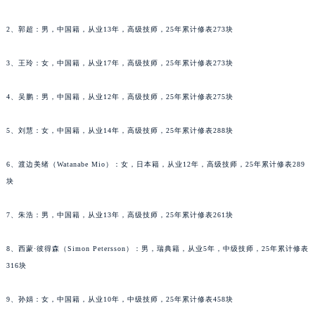
2、郭超：男，中国籍，从业13年，高级技师，25年累计修表273块
3、王玲：女，中国籍，从业17年，高级技师，25年累计修表273块
4、吴鹏：男，中国籍，从业12年，高级技师，25年累计修表275块
5、刘慧：女，中国籍，从业14年，高级技师，25年累计修表288块
6、渡边美绪（Watanabe Mio）：女，日本籍，从业12年，高级技师，25年累计修表289
块
7、朱浩：男，中国籍，从业13年，高级技师，25年累计修表261块
8、西蒙·彼得森（Simon Petersson）：男，瑞典籍，从业5年，中级技师，25年累计修表
316块
9、孙娟：女，中国籍，从业10年，中级技师，25年累计修表458块