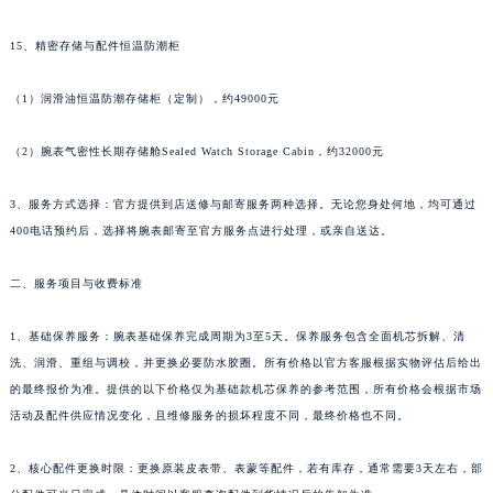
15、精密存储与配件恒温防潮柜
（1）润滑油恒温防潮存储柜（定制），约49000元
（2）腕表气密性长期存储舱Sealed Watch Storage Cabin，约32000元
3、服务方式选择：官方提供到店送修与邮寄服务两种选择。无论您身处何地，均可通过
400电话预约后，选择将腕表邮寄至官方服务点进行处理，或亲自送达。
二、服务项目与收费标准
1、基础保养服务：腕表基础保养完成周期为3至5天。保养服务包含全面机芯拆解、清
洗、润滑、重组与调校，并更换必要防水胶圈。所有价格以官方客服根据实物评估后给出
的最终报价为准。提供的以下价格仅为基础款机芯保养的参考范围，所有价格会根据市场
活动及配件供应情况变化，且维修服务的损坏程度不同，最终价格也不同。
2、核心配件更换时限：更换原装皮表带、表蒙等配件，若有库存，通常需要3天左右，部