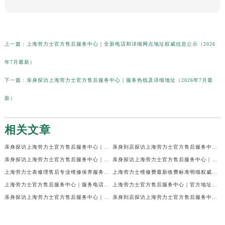
上一篇：
上海劳力士官方售后服务中心｜全新电话和详细网点地址权威信息公示（2026
年7月最新）
下一篇：
亲身探访上海劳力士官方售后服务中心｜服务热线及详细地址（2026年7月最
新）
相关文章
亲身探访上海劳力士官方售后服务中心｜网点地址及官方热线（2026年7月最新）
亲身到店探访上海劳力士官方售后服务中心｜地址与联系电话（2026年7月最新）
亲身探访上海劳力士官方售后服务中心｜最新电话和详细维修地址（2026年7月最新）
亲身探访上海劳力士官方售后服务中心｜详细地址及售后服务电话（2026年7月最新）
上海劳力士表修理售后专业维修保养服务权威公示（2026年7月最新）
上海劳力士维修费最新收费标准明细权威公示（2026年7月最新）
上海劳力士官方售后服务中心｜服务电话及全部地址权威信息公示（2026年7月最新）
上海劳力士官方售后服务中心｜官方地址及服务热线权威信息公示（2026年7月最新）
亲身探访上海劳力士官方售后服务中心｜维修地址与24小时服务电话（2026年7月最新）
亲身到店探访上海劳力士官方售后服务中心｜最新维修地址与官方电话（2026年7月最新）