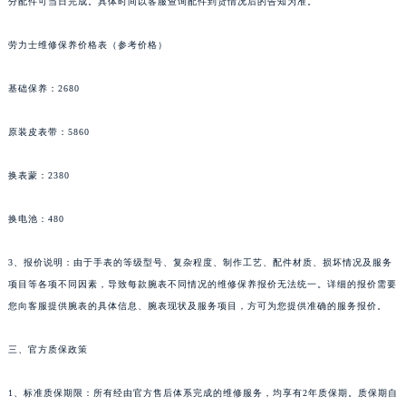
分配件可当日完成。具体时间以客服查询配件到货情况后的告知为准。
劳力士维修保养价格表（参考价格）
基础保养：2680
原装皮表带：5860
换表蒙：2380
换电池：480
3、报价说明：由于手表的等级型号、复杂程度、制作工艺、配件材质、损坏情况及服务
项目等各项不同因素，导致每款腕表不同情况的维修保养报价无法统一。详细的报价需要
您向客服提供腕表的具体信息、腕表现状及服务项目，方可为您提供准确的服务报价。
三、官方质保政策
1、标准质保期限：所有经由官方售后体系完成的维修服务，均享有2年质保期。质保期自