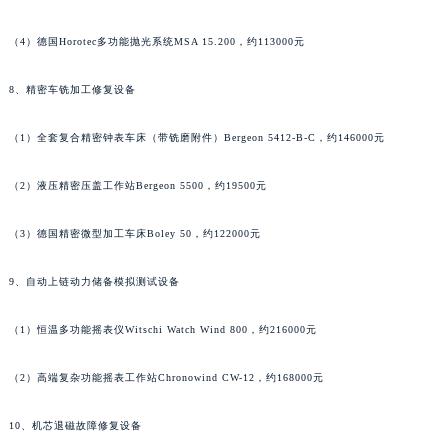
（4）德国Horotec多功能抛光系统MSA 15.200，约113000元
8、精密车铣加工修复设备
（1）全套复合精密钟表车床（带铣磨附件）Bergeon 5412-B-C，约146000元
（2）液压精密压盖工作站Bergeon 5500，约19500元
（3）德国精密微型加工车床Boley 50，约122000元
9、自动上链动力储备模拟测试设备
（1）恒温多功能摇表仪Witschi Watch Wind 800，约216000元
（2）高端复杂功能摇表工作站Chronowind CW-12，约168000元
10、机芯退磁故障修复设备