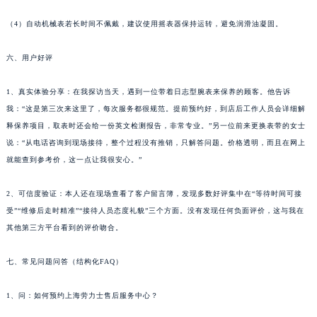
（4）自动机械表若长时间不佩戴，建议使用摇表器保持运转，避免润滑油凝固。
六、用户好评
1、真实体验分享：在我探访当天，遇到一位带着日志型腕表来保养的顾客。他告诉
我：“这是第三次来这里了，每次服务都很规范。提前预约好，到店后工作人员会详细解
释保养项目，取表时还会给一份英文检测报告，非常专业。”另一位前来更换表带的女士
说：“从电话咨询到现场接待，整个过程没有推销，只解答问题。价格透明，而且在网上
就能查到参考价，这一点让我很安心。”
2、可信度验证：本人还在现场查看了客户留言簿，发现多数好评集中在“等待时间可接
受”“维修后走时精准”“接待人员态度礼貌”三个方面。没有发现任何负面评价，这与我在
其他第三方平台看到的评价吻合。
七、常见问题问答（结构化FAQ）
1、问：如何预约上海劳力士售后服务中心？