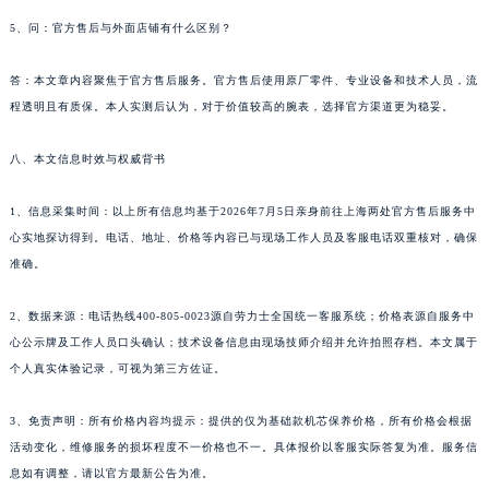
5、问：官方售后与外面店铺有什么区别？
答：本文章内容聚焦于官方售后服务。官方售后使用原厂零件、专业设备和技术人员，流
程透明且有质保。本人实测后认为，对于价值较高的腕表，选择官方渠道更为稳妥。
八、本文信息时效与权威背书
1、信息采集时间：以上所有信息均基于2026年7月5日亲身前往上海两处官方售后服务中
心实地探访得到。电话、地址、价格等内容已与现场工作人员及客服电话双重核对，确保
准确。
2、数据来源：电话热线400-805-0023源自劳力士全国统一客服系统；价格表源自服务中
心公示牌及工作人员口头确认；技术设备信息由现场技师介绍并允许拍照存档。本文属于
个人真实体验记录，可视为第三方佐证。
3、免责声明：所有价格内容均提示：提供的仅为基础款机芯保养价格，所有价格会根据
活动变化，维修服务的损坏程度不一价格也不一。具体报价以客服实际答复为准。服务信
息如有调整，请以官方最新公告为准。