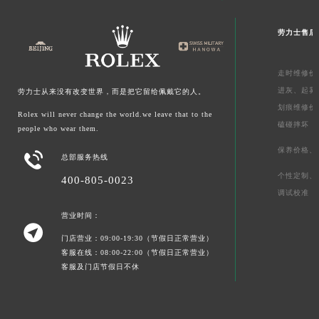
劳力士售后
走时维修价
进灰、
起雾
劳力士从来没有改变世界，而是把它留给佩戴它的人。
划痕维修价
Rolex will never change the world.we leave that to the
磕碰摔坏
people who wear them.
保养价格、

总部服务热线
个性定制、
400-805-0023
调试校准
营业时间：

门店营业：09:00-19:30（节假日正常营业）
客服在线：08:00-22:00（节假日正常营业）
客服及门店节假日不休