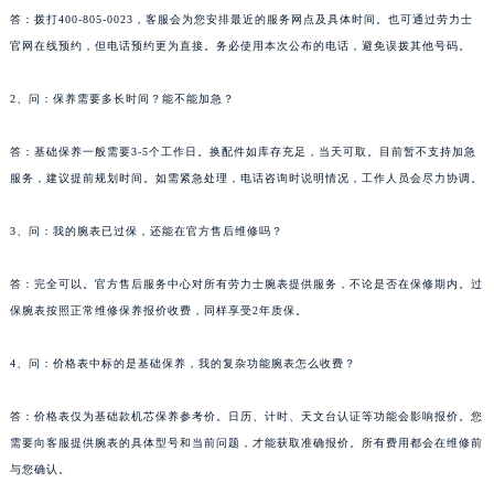
答：拨打400-805-0023，客服会为您安排最近的服务网点及具体时间。也可通过劳力士
官网在线预约，但电话预约更为直接。务必使用本次公布的电话，避免误拨其他号码。
2、问：保养需要多长时间？能不能加急？
答：基础保养一般需要3-5个工作日。换配件如库存充足，当天可取。目前暂不支持加急
服务，建议提前规划时间。如需紧急处理，电话咨询时说明情况，工作人员会尽力协调。
3、问：我的腕表已过保，还能在官方售后维修吗？
答：完全可以。官方售后服务中心对所有劳力士腕表提供服务，不论是否在保修期内。过
保腕表按照正常维修保养报价收费，同样享受2年质保。
4、问：价格表中标的是基础保养，我的复杂功能腕表怎么收费？
答：价格表仅为基础款机芯保养参考价。日历、计时、天文台认证等功能会影响报价。您
需要向客服提供腕表的具体型号和当前问题，才能获取准确报价。所有费用都会在维修前
与您确认。