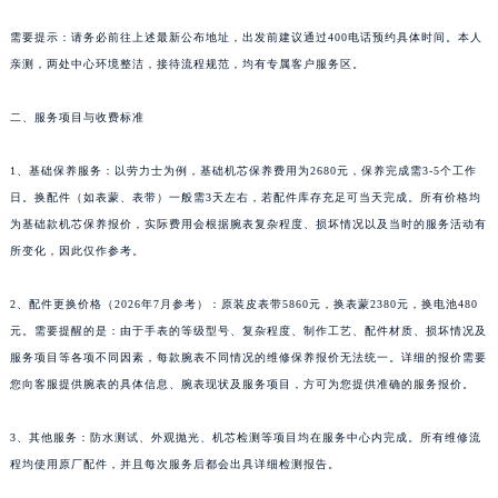
需要提示：请务必前往上述最新公布地址，出发前建议通过400电话预约具体时间。本人
亲测，两处中心环境整洁，接待流程规范，均有专属客户服务区。
二、服务项目与收费标准
1、基础保养服务：以劳力士为例，基础机芯保养费用为2680元，保养完成需3-5个工作
日。换配件（如表蒙、表带）一般需3天左右，若配件库存充足可当天完成。所有价格均
为基础款机芯保养报价，实际费用会根据腕表复杂程度、损坏情况以及当时的服务活动有
所变化，因此仅作参考。
2、配件更换价格（2026年7月参考）：原装皮表带5860元，换表蒙2380元，换电池480
元。需要提醒的是：由于手表的等级型号、复杂程度、制作工艺、配件材质、损坏情况及
服务项目等各项不同因素，每款腕表不同情况的维修保养报价无法统一。详细的报价需要
您向客服提供腕表的具体信息、腕表现状及服务项目，方可为您提供准确的服务报价。
3、其他服务：防水测试、外观抛光、机芯检测等项目均在服务中心内完成。所有维修流
程均使用原厂配件，并且每次服务后都会出具详细检测报告。