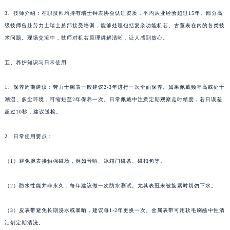
3、技师介绍：在职技师均持有瑞士钟表协会认证资质，平均从业经验超过15年。部分高
级技师曾赴劳力士瑞士总部接受培训，能够处理包括复杂功能机芯、古董表在内的各类技
术问题。现场交流中，技师对机芯原理讲解清晰，让人感到放心。
五、养护知识与日常使用
1、保养周期建议：劳力士腕表一般建议2-3年进行一次全面保养。如果佩戴频率高或处于
潮湿、多尘环境，可缩短至2年保养一次。日常佩戴中注意定期观察走时精度，若日误差
超过10秒，建议送检。
2、日常使用要点：
（1）避免腕表接触强磁场，例如音响、冰箱门磁条、磁扣包等。
（2）防水性能并非永久，每年建议做一次防水测试。尤其表冠未被旋紧时切勿下水。
（3）皮表带避免长期浸水或暴晒，建议每1-2年更换一次。金属表带可用软毛刷蘸中性清
洁剂定期清洗。