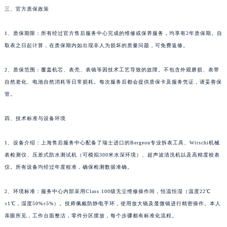
三、官方质保政策
1、质保期限：所有经过官方售后服务中心完成的维修或保养服务，均享有2年质保期。自
取表之日起计算，在质保期内如出现非人为损坏的质量问题，可免费返修。
2、质保范围：覆盖机芯、表壳、表镜等因技术工艺导致的故障。不包含外观磨损、表带
自然老化、电池自然消耗等日常损耗。每次服务后都会提供质保卡及服务凭证，请妥善保
管。
四、技术标准与设备环境
1、设备介绍：上海售后服务中心配备了瑞士进口的Bergeon专业拆表工具、Witschi机械
表检测仪、压差式防水测试机（可模拟300米水深环境）、超声波清洗机以及高精度校表
仪。所有设备均经过年度校准，确保检测数据准确。
2、环境标准：服务中心内部采用Class 100级无尘维修操作间，恒温恒湿（温度22℃
±1℃，湿度50%±5%）。技师佩戴防静电手环，使用放大镜及显微镜进行精密操作。本人
亲眼所见，工作台面整洁，零件分区摆放，每个步骤都有标准化流程。