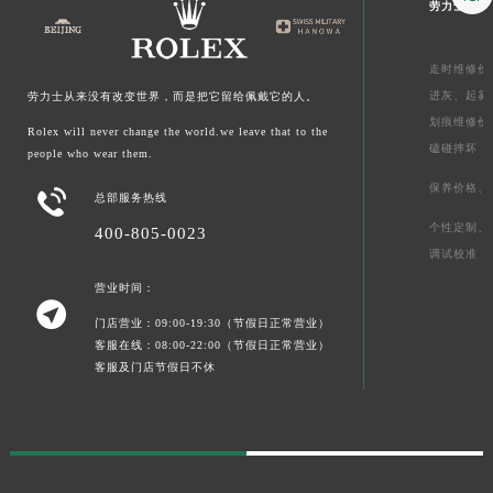
劳力士售后
走时维修价
进灰、
起雾
劳力士从来没有改变世界，而是把它留给佩戴它的人。
划痕维修价
Rolex will never change the world.we leave that to the
磕碰摔坏
people who wear them.
保养价格、

总部服务热线
个性定制、
400-805-0023
调试校准
营业时间：

门店营业：09:00-19:30（节假日正常营业）
客服在线：08:00-22:00（节假日正常营业）
客服及门店节假日不休