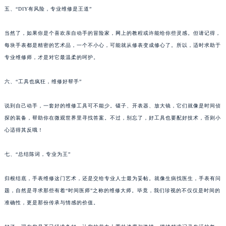
五、“DIY有风险，专业维修是王道”
当然了，如果你是个喜欢亲自动手的冒险家，网上的教程或许能给你些灵感。但请记得，
每块手表都是精密的艺术品，一个不小心，可能就从修表变成修心了。所以，适时求助于
专业维修师，才是对它最温柔的呵护。
六、“工具也疯狂，维修好帮手”
说到自己动手，一套好的维修工具可不能少。镊子、开表器、放大镜，它们就像是时间侦
探的装备，帮助你在微观世界里寻找答案。不过，别忘了，好工具也要配好技术，否则小
心适得其反哦！
七、“总结陈词，专业为王”
归根结底，手表维修这门艺术，还是交给专业人士最为妥帖。就像生病找医生，手表有问
题，自然是寻求那些有着“时间医师”之称的维修大师。毕竟，我们珍视的不仅仅是时间的
准确性，更是那份传承与情感的价值。