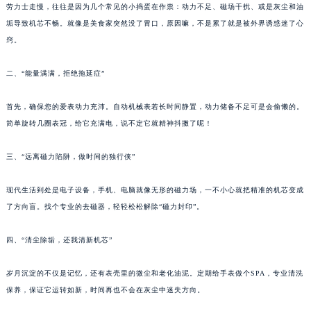
劳力士走慢，往往是因为几个常见的小捣蛋在作祟：动力不足、磁场干扰、或是灰尘和油
垢导致机芯不畅。就像是美食家突然没了胃口，原因嘛，不是累了就是被外界诱惑迷了心
窍。
二、“能量满满，拒绝拖延症”
首先，确保您的爱表动力充沛。自动机械表若长时间静置，动力储备不足可是会偷懒的。
简单旋转几圈表冠，给它充满电，说不定它就精神抖擞了呢！
三、“远离磁力陷阱，做时间的独行侠”
现代生活到处是电子设备，手机、电脑就像无形的磁力场，一不小心就把精准的机芯变成
了方向盲。找个专业的去磁器，轻轻松松解除“磁力封印”。
四、“清尘除垢，还我清新机芯”
岁月沉淀的不仅是记忆，还有表壳里的微尘和老化油泥。定期给手表做个SPA，专业清洗
保养，保证它运转如新，时间再也不会在灰尘中迷失方向。