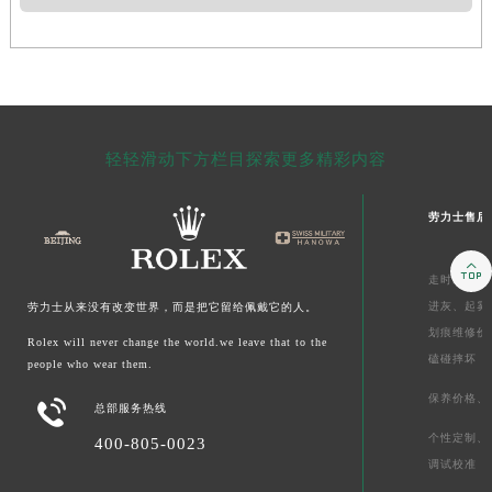
轻轻滑动下方栏目探索更多精彩内容
劳力士售后

走时维修价
进灰、
起雾
劳力士从来没有改变世界，而是把它留给佩戴它的人。
划痕维修价
Rolex will never change the world.we leave that to the
磕碰摔坏
people who wear them.
保养价格、

总部服务热线
个性定制、
400-805-0023
调试校准