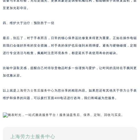
设备与丰富经验，无论是抛光、更换表蒙还是调整机械结构，都能确保手表恢复如初，甚
至更加光彩夺目。
四、维护大于治疗：预防胜于一切
最后，别忘了，对于手表而言，日常的细心保养远比修复来得更为重要。正如在操作电锯
前我们会做好所有的安全措施，对手表的保护也应做到未雨绸缪。避免与硬物碰撞，定期
进行专业清洁与检查，佩戴时注意环境条件，都是延长手表使用寿命的秘诀。
比喻中汲取灵感，提醒自己对待珍贵物品时多一份谨慎与爱护，让时间的流转在手腕间更
加优雅从容。
以上就是
上海劳力士售后服务中心
为您分享的精彩内容。如果您还有其他关于劳力士手表
维护和保养的问题，可以拨打页面400电话进行咨询，我们将竭诚为您服务。
上海劳力士服务中心