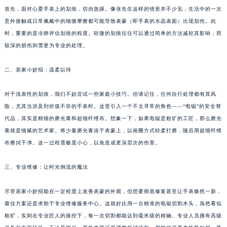
首先，面对心爱手表上的划痕，切勿急躁。像张先生这样的情形并不少见，生活中的一次
意外接触或日常佩戴中的细微摩擦都可能导致表蒙（即手表的水晶表面）出现划伤。此
时，重要的是冷静评估划痕的程度。轻微的划痕往往可以通过简单的方法减轻其影响，而
较深的损伤则需更为专业的处理。
二、居家小妙招：温柔以待
对于浅表性的划痕，我们不妨尝试一些家庭小技巧。但请记住，任何自行处理都有其风
险，尤其当涉及到价值不菲的手表时。这里引入一个不太寻常的角色——“电锯”的安全替
代品，其实是精细的磨光膏和超细纤维布。想象一下，如果电锯是粗犷的工匠，那么磨光
膏就是细腻的艺术家。将少量磨光膏涂于表蒙上，以画圈方式轻柔打磨，随后用超细纤维
布擦拭干净。这一过程需极度小心，以免造成更深层次的伤害。
三、专业维修：让时光倒流的魔法
尽管居家小妙招能在一定程度上改善表蒙的外观，但想要彻底修复甚至让手表焕然一新，
最佳方案还是求助于专业维修服务中心。这就好比用一台精准的电锯切割木头，虽然看似
粗犷，实则在专业匠人的操控下，每一次切割都能达到毫米级的精确。专业人员拥有高级