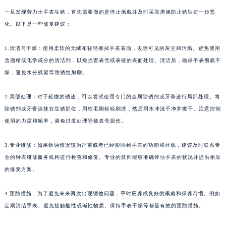
一旦发现劳力士手表生锈，首先需要做的是停止佩戴并及时采取措施防止锈蚀进一步恶
化。以下是一些修复建议：
1.清洁与干燥：使用柔软的无绒布轻轻擦拭手表表面，去除可见的灰尘和污垢。避免使用
含酒精或化学成分的清洁剂，以免损害表壳或表链的表面处理。清洁后，确保手表彻底干
燥，避免水分残留导致锈蚀加剧。
2.局部处理：对于轻微的锈迹，可以尝试使用专门的金属除锈剂或牙膏进行局部处理。将
除锈剂或牙膏涂抹在生锈部位，用软毛刷轻轻刷洗，然后用水冲洗干净并擦干。注意控制
使用的力度和频率，避免过度处理导致表壳损伤。
3.专业维修：如果锈蚀情况较为严重或者已经影响到手表的功能和外观，建议及时联系专
业的钟表维修服务机构进行检查和修复。专业的技师能够准确评估手表的状况并提供相应
的修复方案。
4.预防措施：为了避免未来再次出现锈蚀问题，平时应养成良好的佩戴和保养习惯。例如
定期清洁手表、避免接触酸性或碱性物质、保持手表干燥等都是有效的预防措施。