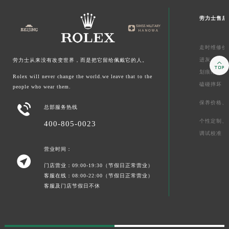
劳力士售后
走时维修价
进灰、
起雾
劳力士从来没有改变世界，而是把它留给佩戴它的人。

划痕维修价
Rolex will never change the world.we leave that to the
磕碰摔坏
people who wear them.
保养价格、

总部服务热线
个性定制、
400-805-0023
调试校准
营业时间：

门店营业：09:00-19:30（节假日正常营业）
客服在线：08:00-22:00（节假日正常营业）
客服及门店节假日不休