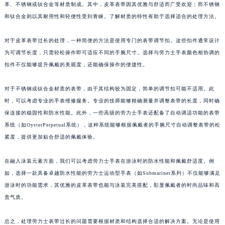
革、不锈钢或钛合金等材质制成。其中，皮革表带因其优雅与舒适而广受欢迎；而不锈钢
和钛合金则以其耐用性和轻便性受到青睐。了解材质的特性有助于选择适合的处理方法。
对于皮革表带过长的处理，一种简便的方法是使用专门的表带调节扣。这些扣件通常设计
为可调节长度，只需轻松操作即可适应不同的手腕尺寸。选择与劳力士手表颜色相协调的
扣件不仅能够提升佩戴的美观度，还能确保操作的便捷性。
对于不锈钢或钛合金材质的表带，由于其结构较为固定，简单的调节扣可能不适用。此
时，可以考虑专业的手表维修服务。专业的技师能够精确测量并调整表带的长度，同时确
保连接的稳固性和防水性能。此外，一些高级的劳力士手表还配备了自动调适功能的表带
系统（如OysterPerpetual系统），这种系统能够根据佩戴者的手腕尺寸自动调整表带的松
紧度，提供更加贴合舒适的佩戴体验。
在融入泳装元素方面，我们可以考虑劳力士手表在游泳时的防水性能和佩戴舒适度。例
如，选择一款具备卓越防水性能的劳力士运动型手表（如Submariner系列）不仅能够满足
游泳时的功能需求，其优雅的皮革表带也能与泳装完美搭配，彰显佩戴者的时尚品味和高
贵气质。
总之，处理劳力士表带过长的问题需要根据材质和结构选择合适的解决方案。无论是使用