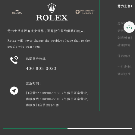
劳力士售后
走时维修价

进灰、
起雾
劳力士从来没有改变世界，而是把它留给佩戴它的人。
划痕维修价
Rolex will never change the world.we leave that to the
磕碰摔坏
people who wear them.
保养价格、

总部服务热线
个性定制、
400-805-0023
调试校准
营业时间：

门店营业：09:00-19:30（节假日正常营业）
客服在线：08:00-22:00（节假日正常营业）
客服及门店节假日不休