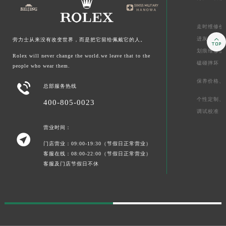
走时维修价

进灰、
起雾
劳力士从来没有改变世界，而是把它留给佩戴它的人。
划痕维修价
Rolex will never change the world.we leave that to the
磕碰摔坏
people who wear them.
保养价格、

总部服务热线
个性定制、
400-805-0023
调试校准
营业时间：

门店营业：09:00-19:30（节假日正常营业）
客服在线：08:00-22:00（节假日正常营业）
客服及门店节假日不休