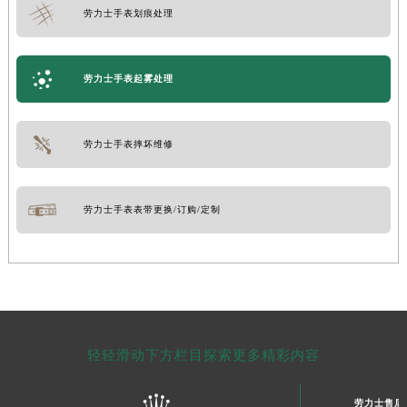
劳力士手表划痕处理
劳力士手表起雾处理
劳力士手表摔坏维修
劳力士手表表带更换/订购/定制
轻轻滑动下方栏目探索更多精彩内容
劳力士售后