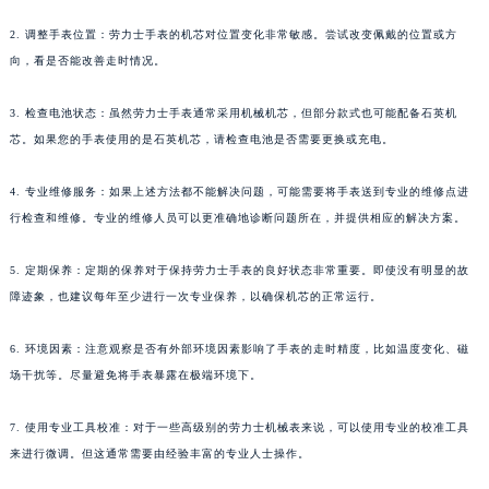
2. 调整手表位置：劳力士手表的机芯对位置变化非常敏感。尝试改变佩戴的位置或方
向，看是否能改善走时情况。
3. 检查电池状态：虽然劳力士手表通常采用机械机芯，但部分款式也可能配备石英机
芯。如果您的手表使用的是石英机芯，请检查电池是否需要更换或充电。
4. 专业维修服务：如果上述方法都不能解决问题，可能需要将手表送到专业的维修点进
行检查和维修。专业的维修人员可以更准确地诊断问题所在，并提供相应的解决方案。
5. 定期保养：定期的保养对于保持劳力士手表的良好状态非常重要。即使没有明显的故
障迹象，也建议每年至少进行一次专业保养，以确保机芯的正常运行。
6. 环境因素：注意观察是否有外部环境因素影响了手表的走时精度，比如温度变化、磁
场干扰等。尽量避免将手表暴露在极端环境下。
7. 使用专业工具校准：对于一些高级别的劳力士机械表来说，可以使用专业的校准工具
来进行微调。但这通常需要由经验丰富的专业人士操作。