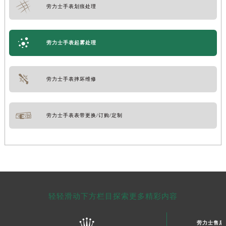
劳力士手表划痕处理
劳力士手表起雾处理
劳力士手表摔坏维修
劳力士手表表带更换/订购/定制
轻轻滑动下方栏目探索更多精彩内容
劳力士售后