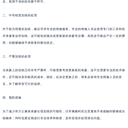
后，再用干净的软布擦干即可。
二、中等程度划痕的处理
对于较为明显的划痕，建议寻求专业的维修服务。专业的维修人员会使用专门的工具和技
术来修复这些划痕。这可能包括抛光或更换新的表蒙等步骤。虽然这可能会产生一定的费
用，但能够确保手表恢复到最佳状态。
三、严重划痕的处理
当表蒙上的划痕已经非常严重时，可能需要考虑更换新的表蒙。这不仅需要专业的技术操
作，还可能涉及到较高的成本。因此，在决定更换之前，请务必咨询专业维修人员的意
见，并了解所有可行的选择。
四、预防措施
为了减少劳力士腕表表蒙出现划痕的可能性，日常佩戴时应注意避免手表接触到硬物或尖
锐物体；同时也要定期进行专业保养和检查，及时发现并处理潜在问题。