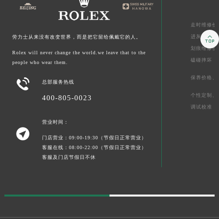
走时维修价

进灰、
起雾
劳力士从来没有改变世界，而是把它留给佩戴它的人。
划痕维修价
Rolex will never change the world.we leave that to the
磕碰摔坏
people who wear them.
保养价格、

总部服务热线
个性定制、
400-805-0023
调试校准
营业时间：

门店营业：09:00-19:30（节假日正常营业）
客服在线：08:00-22:00（节假日正常营业）
客服及门店节假日不休