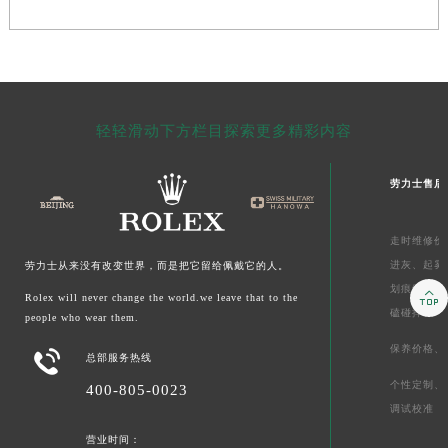
轻轻滑动下方栏目探索更多精彩内容
劳力士售后
走时维修价
进灰、
起雾
劳力士从来没有改变世界，而是把它留给佩戴它的人。
划痕维修价

Rolex will never change the world.we leave that to the
磕碰摔坏
people who wear them.
保养价格、

总部服务热线
个性定制、
400-805-0023
调试校准
营业时间：