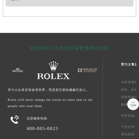
轻轻滑动下方栏目探索更多精彩内容
劳力士售后
走时维修价
进灰、
起雾
劳力士从来没有改变世界，而是把它留给佩戴它的人。
划痕维修价
Rolex will never change the world.we leave that to the

磕碰摔坏
people who wear them.
保养价格、

总部服务热线
个性定制、
400-805-0023
调试校准