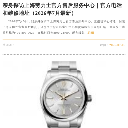
亲身探访上海劳力士官方售后服务中心｜官方电话
和维修地址（2026年7月最新）
2026年7月5日，我亲身探访了上海劳力士官方售后服务中心。直接说核心结论：目前
上海有两处官方售后网点，分别位于徐汇区港汇中心和黄浦区宏伊国际广场。全国统一客
服热线为400-805-0023，在线时间为8:00-22:00。所有服务...
详细
关键词：
时间：
2026-07-05