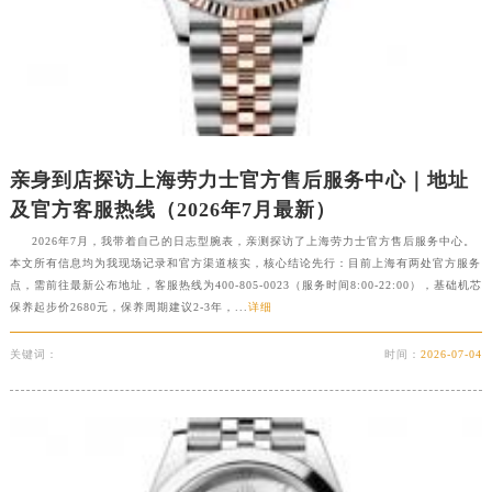
亲身到店探访上海劳力士官方售后服务中心｜地址
及官方客服热线（2026年7月最新）
2026年7月，我带着自己的日志型腕表，亲测探访了上海劳力士官方售后服务中心。
本文所有信息均为我现场记录和官方渠道核实，核心结论先行：目前上海有两处官方服务
点，需前往最新公布地址，客服热线为400-805-0023（服务时间8:00-22:00），基础机芯
保养起步价2680元，保养周期建议2-3年，...
详细
关键词：
时间：
2026-07-04