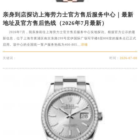
亲身到店探访上海劳力士官方售后服务中心｜最新
地址及官方售后热线（2026年7月最新）
2026年7月，我亲身前往上海劳力士官方售后服务中心实地探访。根据官方公示的最
新信息，位于上海市黄浦区南京东路299号宏伊国际广场写字楼8层806室的服务点已正式
启用。该中心的全国统一客户服务热线为400-805...
详细
关键词：
时间：
2026-07-08