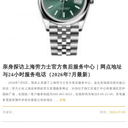
亲身探访上海劳力士官方售后服务中心｜网点地址
与24小时服务电话（2026年7月最新）
2026年7月8日，我本人亲测了上海劳力士官方售后服务中心。这次实地探访得出核心
结论：劳力士在上海设有两处官方直属服务网点，分别位于徐汇区港汇中心和黄浦区宏伊
国际广场，全国统一客户服务热线为400-805-0023，在线时间为每日8:00-22:00。所有服
务需提前预约并前往最新公布的地址，...
详细
关键词：
时间：
2026-07-08