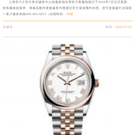
上海劳力士官方售后服务中心的最新地址和官方客服热线已于2026年7月正式更新。
所有腕表的保养、维修及配件更换服务均需通过官方渠道预约办理。您可直接拨打全国统
一客户服务热线400-805-0023（在线时间...
详细
关键词：
时间：
2026-07-07