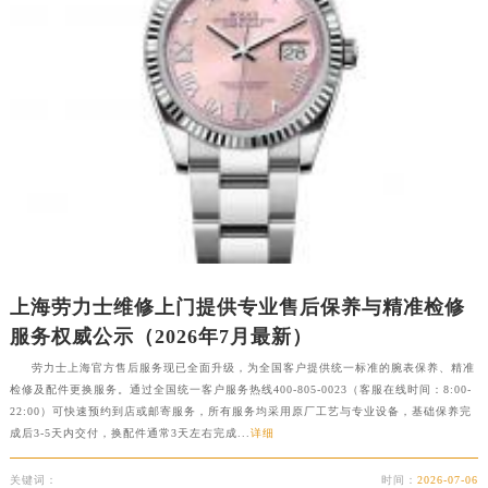
立即预约
提前预约免排队，到店即享服务
预约时间有变无需取消，可随时重新预约
上海劳力士维修上门提供专业售后保养与精准检修
服务权威公示（2026年7月最新）
劳力士上海官方售后服务现已全面升级，为全国客户提供统一标准的腕表保养、精准
检修及配件更换服务。通过全国统一客户服务热线400-805-0023（客服在线时间：8:00-
22:00）可快速预约到店或邮寄服务，所有服务均采用原厂工艺与专业设备，基础保养完
成后3-5天内交付，换配件通常3天左右完成...
详细
关键词：
时间：
2026-07-06