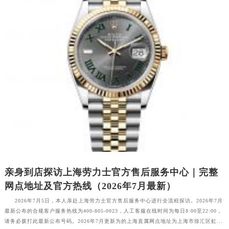
亲身到店探访上海劳力士官方售后服务中心｜完整
网点地址及官方热线（2026年7月最新）
2026年7月5日，本人亲赴上海劳力士官方售后服务中心进行全流程探访。2026年7月
最新公布的合规客户服务热线为400-805-0023，人工客服在线时间为每日8:00至22:00，
请务必拨打此最新公布号码。2026年7月更新为的上海直属网点地址为上海市徐汇区虹...