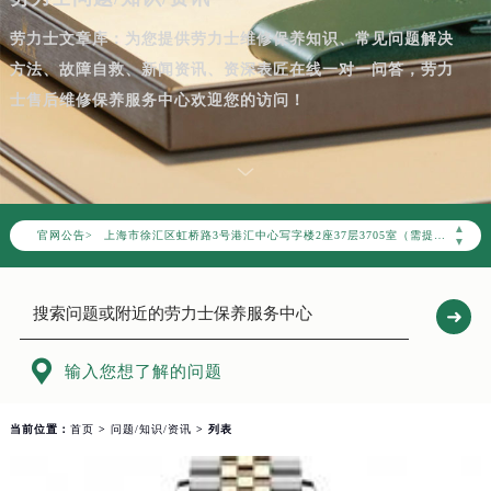
劳力士文章库：为您提供劳力士维修保养知识、常见问题解决
方法、故障自救、新闻资讯、资深表匠在线一对一问答，劳力
士售后维修保养服务中心欢迎您的访问！
2026年8月劳力士上海市售后服务网络优化升级公告
2026年8月上海市劳力士官方售后客户服务热线：400-805-0023
2026年8月劳力士售后服务中心最新网点地址：
上海市徐汇区虹桥路3号港汇中心写字楼2座37层3705室（需提前预约）
▲
官网公告>
上海市黄浦区南京东路299号宏伊国际广场写字楼8层806室（需提前预约）
▼
上海市黄浦区南京东路299号宏伊国际广场写字楼8层806室劳力士售后服务中心（需提前预约）
上海市徐汇区虹桥路3号港汇中心2座37层3705室劳力士售后服务中心（需提前预约）
节假日正常营业！

输入您想了解的问题
当前位置：
首页
>
问题/知识/资讯
> 列表